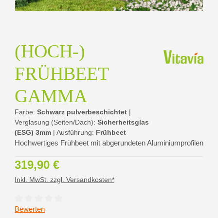
(HOCH-)
FRÜHBEET
GAMMA
Farbe:
Schwarz pulverbeschichtet
|
Verglasung (Seiten/Dach):
Sicherheitsglas
(ESG) 3mm
|
Ausführung:
Frühbeet
Hochwertiges Frühbeet mit abgerundeten Aluminiumprofilen
Regulärer Preis:
319,90 €
Inkl. MwSt. zzgl. Versandkosten*
Durchschnittliche Bewertung von 0 von 5 Sternen
Bewerten