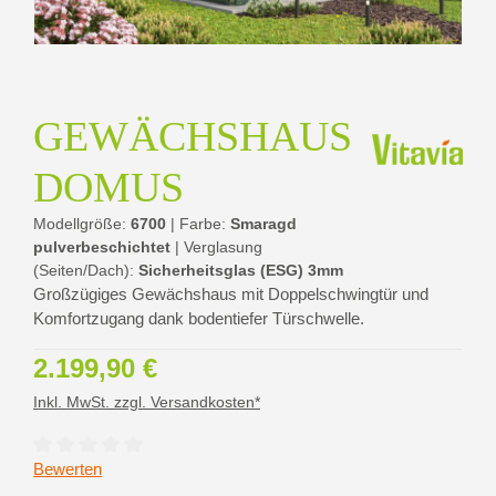
GEWÄCHSHAUS
DOMUS
Modellgröße:
6700
|
Farbe:
Smaragd
pulverbeschichtet
|
Verglasung
(Seiten/Dach):
Sicherheitsglas (ESG) 3mm
Großzügiges Gewächshaus mit Doppelschwingtür und
Komfortzugang dank bodentiefer Türschwelle.
Regulärer Preis:
2.199,90 €
Inkl. MwSt. zzgl. Versandkosten*
Durchschnittliche Bewertung von 0 von 5 Sternen
Bewerten